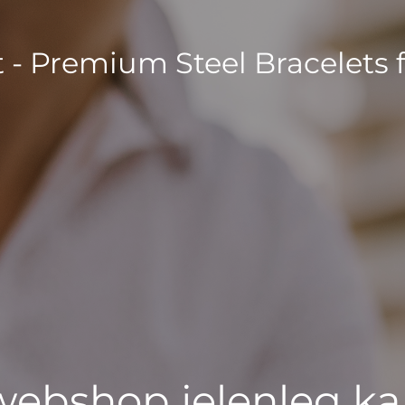
t - Premium Steel Bracelets 
 webshop jelenleg ka