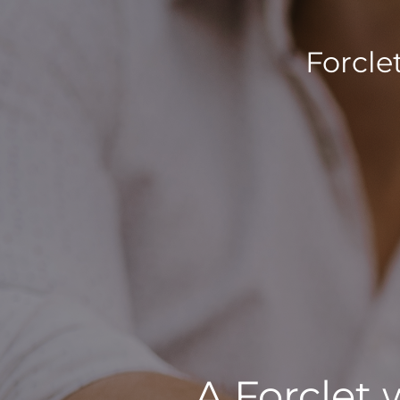
Forcle
A Forclet