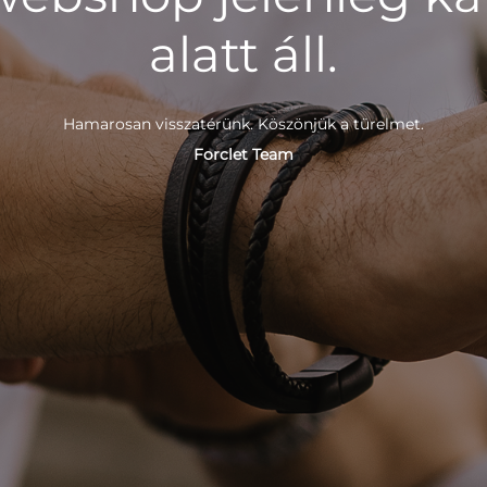
alatt áll.
Hamarosan visszatérünk. Köszönjük a türelmet.
Forclet Team