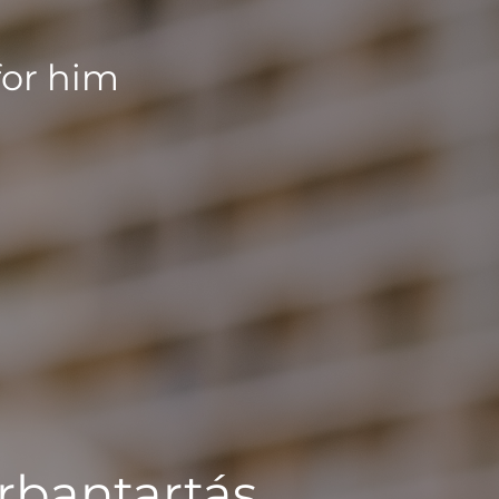
for him
rbantartás