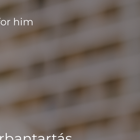
for him
rbantartás