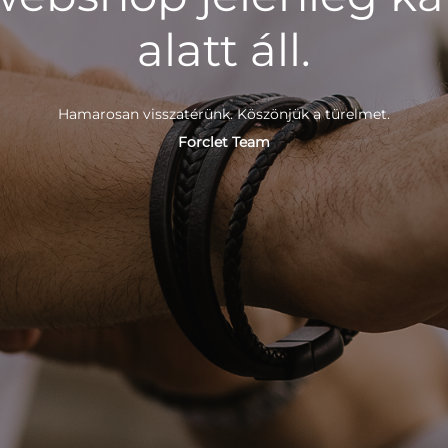
alatt áll.
Hamarosan visszatérünk. Köszönjük a türelmet.
Forclet Team