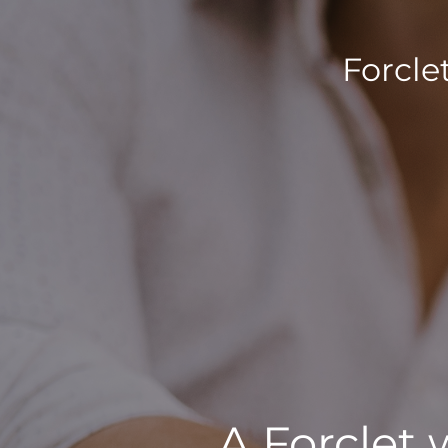
Forcle
A Forclet