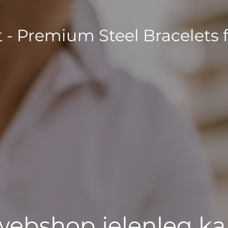
t - Premium Steel Bracelets 
 webshop jelenleg ka