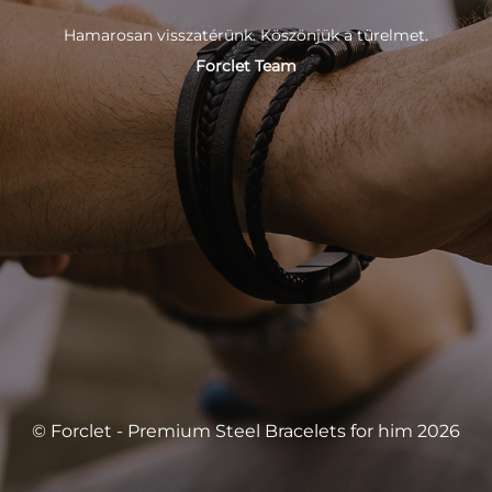
Hamarosan visszatérünk. Köszönjük a türelmet.
Forclet Team
© Forclet - Premium Steel Bracelets for him 2026