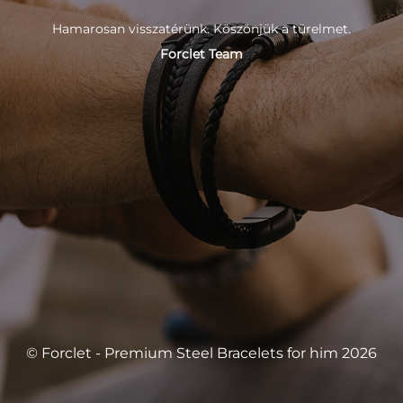
Hamarosan visszatérünk. Köszönjük a türelmet.
Forclet Team
© Forclet - Premium Steel Bracelets for him 2026