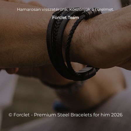
Hamarosan visszatérünk. Köszönjük a türelmet.
Forclet Team
© Forclet - Premium Steel Bracelets for him 2026