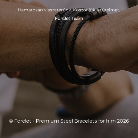
Hamarosan visszatérünk. Köszönjük a türelmet.
Forclet Team
© Forclet - Premium Steel Bracelets for him 2026