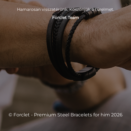
Hamarosan visszatérünk. Köszönjük a türelmet.
Forclet Team
© Forclet - Premium Steel Bracelets for him 2026