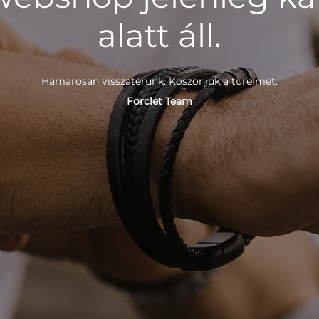
alatt áll.
Hamarosan visszatérünk. Köszönjük a türelmet.
Forclet Team