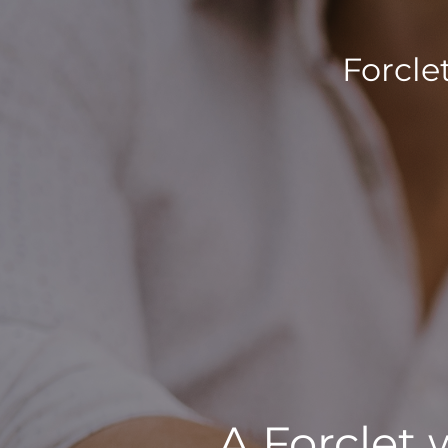
Forcle
A Forclet