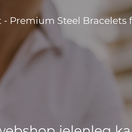
t - Premium Steel Bracelets 
 webshop jelenleg ka