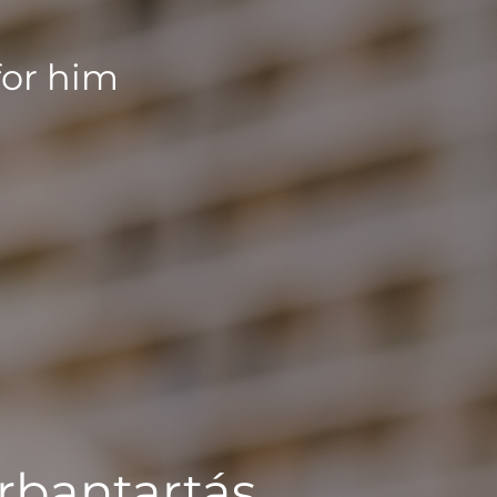
for him
rbantartás