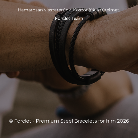
Hamarosan visszatérünk. Köszönjük a türelmet.
Forclet Team
© Forclet - Premium Steel Bracelets for him 2026