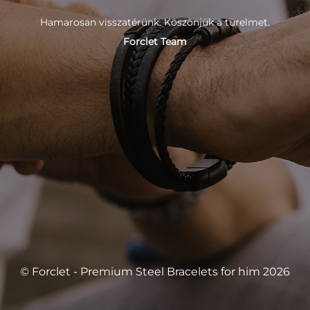
Hamarosan visszatérünk. Köszönjük a türelmet.
Forclet Team
© Forclet - Premium Steel Bracelets for him 2026