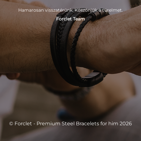
Hamarosan visszatérünk. Köszönjük a türelmet.
Forclet Team
© Forclet - Premium Steel Bracelets for him 2026