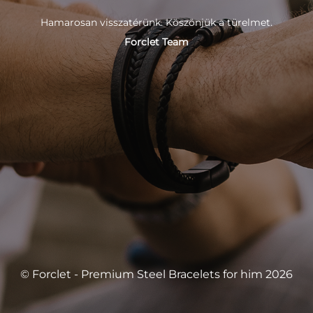
Hamarosan visszatérünk. Köszönjük a türelmet.
Forclet Team
© Forclet - Premium Steel Bracelets for him 2026