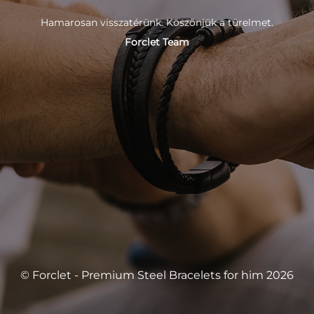
Hamarosan visszatérünk. Köszönjük a türelmet.
Forclet Team
© Forclet - Premium Steel Bracelets for him 2026