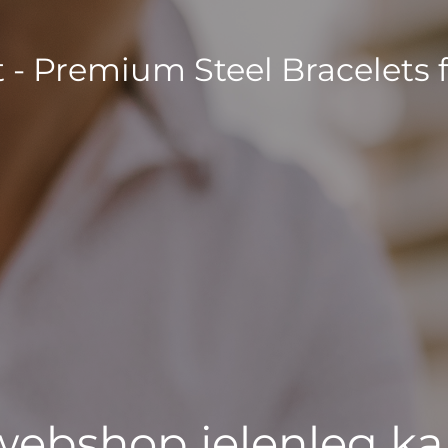
t - Premium Steel Bracelets 
 webshop jelenleg ka