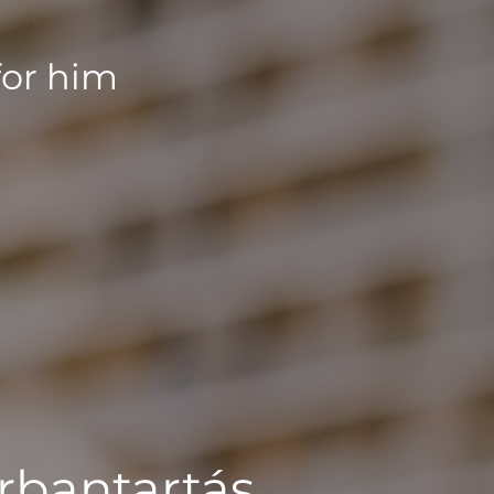
for him
rbantartás