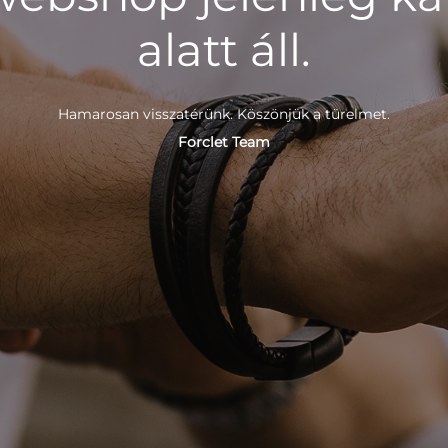
alatt áll.
Hamarosan visszatérünk. Köszönjük a türelmet.
Forclet Team