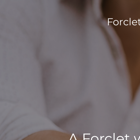
Forcle
A Forclet