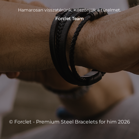
Hamarosan visszatérünk. Köszönjük a türelmet.
Forclet Team
© Forclet - Premium Steel Bracelets for him 2026