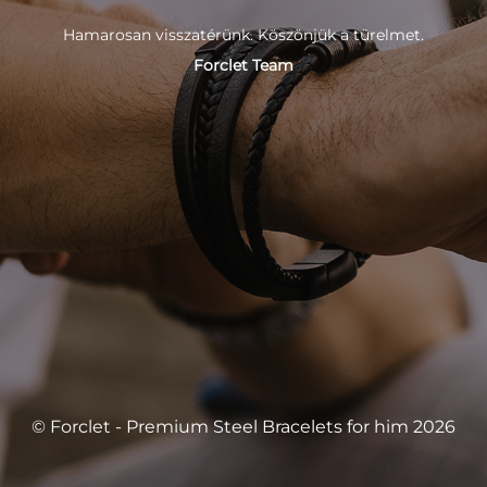
Hamarosan visszatérünk. Köszönjük a türelmet.
Forclet Team
© Forclet - Premium Steel Bracelets for him 2026