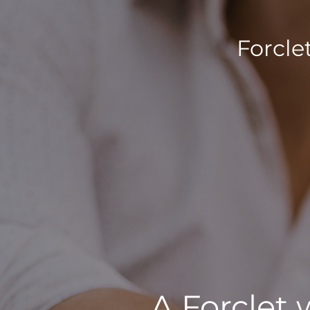
Forcle
A Forclet