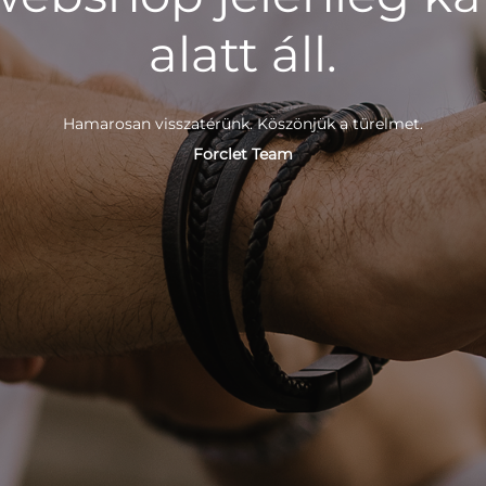
alatt áll.
Hamarosan visszatérünk. Köszönjük a türelmet.
Forclet Team