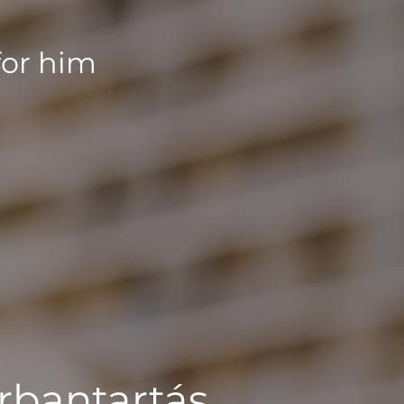
for him
rbantartás