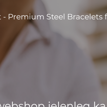
t - Premium Steel Bracelets 
 webshop jelenleg ka