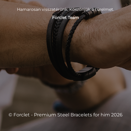
Hamarosan visszatérünk. Köszönjük a türelmet.
Forclet Team
© Forclet - Premium Steel Bracelets for him 2026