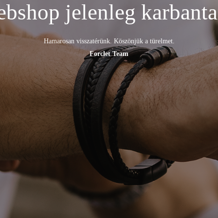
bshop jelenleg karbantart
Hamarosan visszatérünk. Köszönjük a türelmet.
Forclet Team