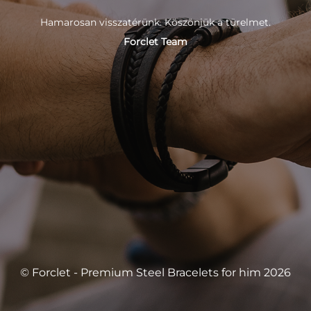
Hamarosan visszatérünk. Köszönjük a türelmet.
Forclet Team
© Forclet - Premium Steel Bracelets for him 2026