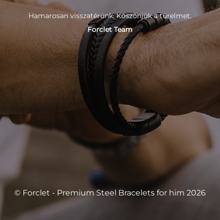
Hamarosan visszatérünk. Köszönjük a türelmet.
Forclet Team
© Forclet - Premium Steel Bracelets for him 2026