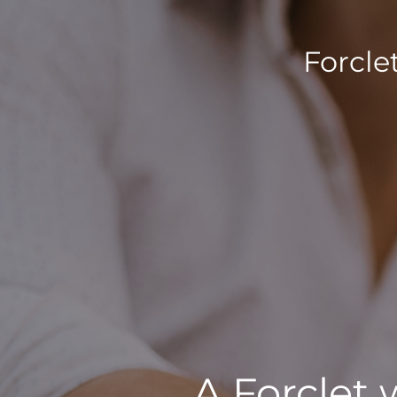
Forcle
A Forclet