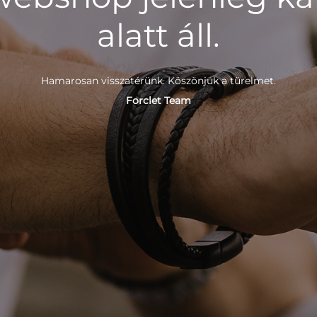
alatt áll.
Hamarosan visszatérünk. Köszönjük a türelmet.
Forclet Team