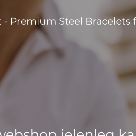
t - Premium Steel Bracelets 
 webshop jelenleg ka