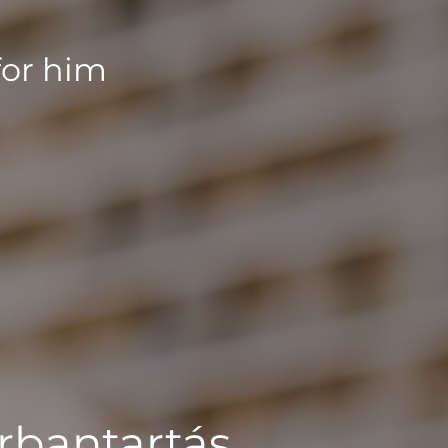
for him
rbantartás